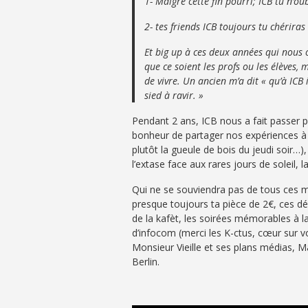
1- Malgré cette fin pourri; ICB tu n’ou
2- tes friends ICB toujours tu chériras
Et big up à ces deux années qui nous
que ce soient les profs ou les élèves, m
de vivre. Un ancien m’a dit « qu’à ICB i
sied à ravir. »
Pendant 2 ans, ICB nous a fait passer pa
bonheur de partager nos expériences à l
plutôt la gueule de bois du jeudi soir…)
l’extase face aux rares jours de soleil, 
Qui ne se souviendra pas de tous ces mo
presque toujours ta pièce de 2€, ces dél
de la kafèt, les soirées mémorables à la
d’infocom (merci les K-ctus, cœur sur v
Monsieur Vieille et ses plans médias, M
Berlin.