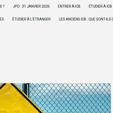
S ?
JPO : 31 JANVIER 2026
ENTRER À ICB
ÉTUDIER À ICB
UES
ÉTUDIER À L’ÉTRANGER
LES ANCIENS ICB : QUE SONT-ILS