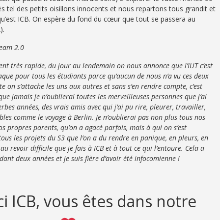
el des petits oisillons innocents et nous repartons tous grandit et
qu’est ICB. On espère du fond du cœur que tout se passera au
).
Team 2.0
nt très rapide, du jour au lendemain on nous annonce que l’IUT c’est
laque pour tous les étudiants parce qu’aucun de nous n’a vu ces deux
 on s’attache les uns aux autres et sans s’en rendre compte, c’est
t que jamais je n’oublierai toutes les merveilleuses personnes que j’ai
es années, des vrais amis avec qui j’ai pu rire, pleurer, travailler,
bles comme le voyage à Berlin. Je n’oublierai pas non plus tous nos
os propres parents, qu’on a agacé parfois, mais à qui on s’est
tous les projets du S3 que l’on a du rendre en panique, en pleurs, en
 revoir difficile que je fais à ICB et à tout ce qui l’entoure. Cela a
t deux années et je suis fière d’avoir été infocomienne !
 ICB, vous êtes dans notre