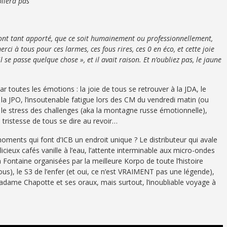
bliera pas
 ont tant apporté, que ce soit humainement ou professionnellement,
erci à tous pour ces larmes, ces fous rires, ces 0 en éco, et cette joie
l se passe quelque chose », et il avait raison. Et n’oubliez pas, le jaune
r toutes les émotions : la joie de tous se retrouver à la JDA, le
a JPO, l’insoutenable fatigue lors des CM du vendredi matin (ou
, le stress des challenges (aka la montagne russe émotionnelle),
la tristesse de tous se dire au revoir…
ments qui font d’ICB un endroit unique ? Le distributeur qui avale
icieux cafés vanille à l’eau, l’attente interminable aux micro-ondes
 Fontaine organisées par la meilleure Korpo de toute l’histoire
ous), le S3 de l’enfer (et oui, ce n’est VRAIMENT pas une légende),
adame Chapotte et ses oraux, mais surtout, l’inoubliable voyage à