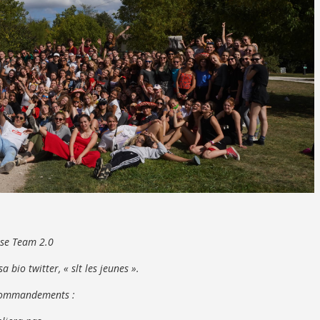
use Team 2.0
bio twitter, « slt les jeunes ».
 commandements :