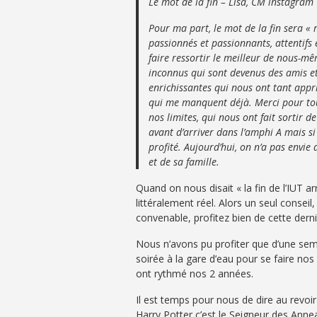
Le mot de la fin – Lisa, CM instagram
Pour ma part, le mot de la fin sera « 
passionnés et passionnants, attentifs
faire ressortir le meilleur de nous-mê
inconnus qui sont devenus des amis e
enrichissantes qui nous ont tant appri
qui me manquent déjà. Merci pour tous
nos limites, qui nous ont fait sortir 
avant d’arriver dans l’amphi A mais s
profité. Aujourd’hui, on n’a pas envie 
et de sa famille.
Quand on nous disait « la fin de l’IUT arr
littéralement réel. Alors un seul conseil
convenable, profitez bien de cette derni
Nous n’avons pu profiter que d’une sem
soirée à la gare d’eau pour se faire no
ont rythmé nos 2 années.
Il est temps pour nous de dire au revoi
Harry Potter c’est le Seigneur des Anne