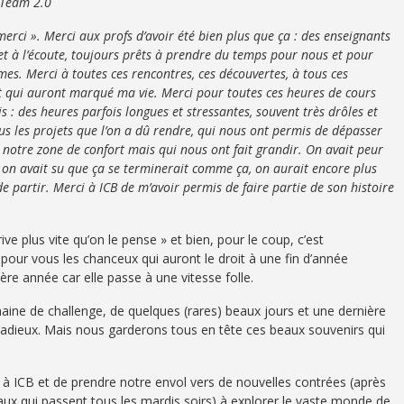
 Team 2.0
merci ». Merci aux profs d’avoir été bien plus que ça : des enseignants
 et à l’écoute, toujours prêts à prendre du temps pour nous et pour
mes. Merci à toutes ces rencontres, ces découvertes, à tous ces
t qui auront marqué ma vie. Merci pour toutes ces heures de cours
s : des heures parfois longues et stressantes, souvent très drôles et
 les projets que l’on a dû rendre, qui nous ont permis de dépasser
de notre zone de confort mais qui nous ont fait grandir. On avait peur
i on avait su que ça se terminerait comme ça, on aurait encore plus
de partir. Merci à ICB de m’avoir permis de faire partie de son histoire
ive plus vite qu’on le pense » et bien, pour le coup, c’est
, pour vous les chanceux qui auront le droit à une fin d’année
ère année car elle passe à une vitesse folle.
aine de challenge, de quelques (rares) beaux jours et une dernière
s adieux. Mais nous garderons tous en tête ces beaux souvenirs qui
r à ICB et de prendre notre envol vers de nouvelles contrées (après
aux qui passent tous les mardis soirs) à explorer le vaste monde de