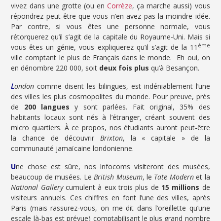
vivez dans une grotte (ou en
Corrèze
, ça marche aussi) vous
répondrez peut-être que vous n’en avez pas la moindre idée.
Par contre, si vous êtes une personne normale, vous
rétorquerez qu’il s’agit de la capitale du Royaume-Uni. Mais si
ème
vous êtes un génie, vous expliquerez qu’il s’agit de la 11
ville comptant le plus de Français dans le monde. Eh oui, on
en dénombre 220 000, soit
deux fois plus
qu’à Besançon.
L
ondon
comme disent les bilingues, est indéniablement l’une
des villes les plus cosmopolites du monde. Pour preuve, près
de
200 langues
y sont parlées. Fait original, 35% des
habitants locaux sont nés à l’étranger, créant souvent des
micro quartiers. À ce propos, nos étudiants auront peut-être
la chance de découvrir
Brixton
, la « capitale » de la
communauté jamaïcaine londonienne.
U
ne chose est sûre, nos Infocoms visiteront des musées,
beaucoup de musées. Le
British Museum
, le
Tate Modern
et la
National Gallery
cumulent à eux trois plus de
15 millions
de
visiteurs annuels. Ces chiffres en font l’une des villes, après
Paris (mais rassurez-vous, on me dit dans l’oreillette qu’une
escale là-bas est prévue) comptabilisant le plus grand nombre