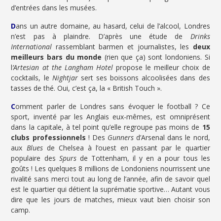
d’entrées dans les musées.
D
ans un autre domaine, au hasard, celui de l’alcool, Londres
n’est pas à plaindre. D’après une étude de
Drinks
International
rassemblant barmen et journalistes, les
deux
meilleurs bars du monde
(rien que ça) sont londoniens. Si
l
’Artesian at the Langham Hotel
propose le meilleur choix de
cocktails, le
Nightjar
sert ses boissons alcoolisées dans des
tasses de thé. Oui, c’est ça, la « British Touch ».
C
omment parler de Londres sans évoquer le football ? Ce
sport, inventé par les Anglais eux-mêmes, est omniprésent
dans la capitale, à tel point qu’elle regroupe pas moins de
15
clubs professionnels
! Des
Gunners
d’Arsenal dans le nord,
aux
Blues
de Chelsea à l’ouest en passant par le quartier
populaire des
Spurs
de Tottenham, il y en a pour tous les
goûts ! Les quelques 8 millions de Londoniens nourrissent une
rivalité sans merci tout au long de l’année, afin de savoir quel
est le quartier qui détient la suprématie sportive… Autant vous
dire que les jours de matches, mieux vaut bien choisir son
camp.