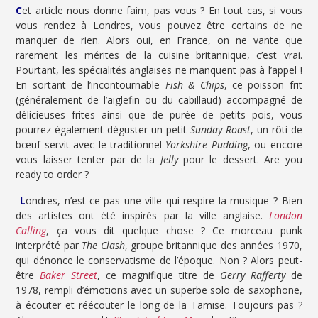
C
et article nous donne faim, pas vous ? En tout cas, si vous
vous rendez à Londres, vous pouvez être certains de ne
manquer de rien. Alors oui, en France, on ne vante que
rarement les mérites de la cuisine britannique, c’est vrai.
Pourtant, les spécialités anglaises ne manquent pas à l’appel !
En sortant de l’incontournable
Fish & Chips
, ce poisson frit
(généralement de l’aiglefin ou du cabillaud) accompagné de
délicieuses frites ainsi que de purée de petits pois, vous
pourrez également déguster un petit
Sunday Roast
, un rôti de
bœuf servit avec le traditionnel
Yorkshire Pudding
, ou encore
vous laisser tenter par de la
Jelly
pour le dessert. Are you
ready to order ?
L
ondres, n’est-ce pas une ville qui respire la musique ? Bien
des artistes ont été inspirés par la ville anglaise.
London
Calling
, ça vous dit quelque chose ? Ce morceau punk
interprété par
The Clash
, groupe britannique des années 1970,
qui dénonce le conservatisme de l’époque. Non ? Alors peut-
être
Baker Street
, ce magnifique titre de
Gerry Rafferty
de
1978, rempli d’émotions avec un superbe solo de saxophone,
à écouter et réécouter le long de la Tamise. Toujours pas ?