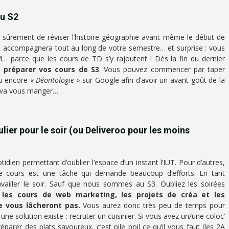
du S2
t sûrement de réviser l’histoire-géographie avant même le début de
 vous accompagnera tout au long de votre semestre… et surprise : vous
M… parce que les cours de TD s’y rajoutent ! Dès la fin du dernier
préparer vos cours de S3
. Vous pouvez commencer par taper
u encore «
Déontologie »
sur Google afin d’avoir un avant-goût de la
n va vous manger…
lier pour le soir (ou Deliveroo pour les moins
otidien permettant d’oublier l’espace d’un instant l’IUT. Pour d’autres,
de cours est une tâche qui demande beaucoup d’efforts. En tant
ravailler le soir. Sauf que nous sommes au S3. Oubliez les soirées
 les cours de web marketing, les projets de créa et les
e vous lâcheront pas.
Vous aurez donc très peu de temps pour
e solution existe : recruter un cuisinier. Si vous avez un/une coloc’
parer des plats savoureux, c’est pile poil ce qu’il vous faut (les 2A