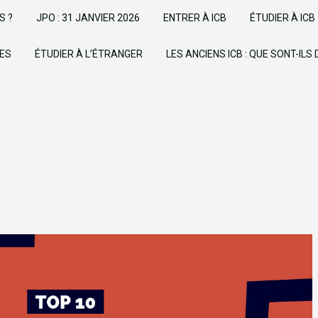
S ?
JPO : 31 JANVIER 2026
ENTRER À ICB
ÉTUDIER À ICB
UES
ÉTUDIER À L’ÉTRANGER
LES ANCIENS ICB : QUE SONT-ILS