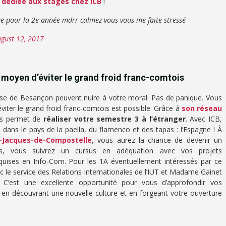
 dédiée aux stages chez ICB
!
ge pour la 2e année mdrr calmez vous vous me faite stressé
gust 12, 2017
moyen d’éviter le grand froid franc-comtois
rose de Besançon peuvent nuire à votre moral. Pas de panique. Vous
éviter le grand froid franc-comtois est possible. Grâce à
son réseau
us permet de
réaliser votre semestre 3 à l’étranger
. Avec ICB,
s dans le pays de la paella, du flamenco et des tapas : l’Espagne ! À
t-Jacques-de-Compostelle
, vous aurez la chance de devenir un
-bas, vous suivrez un cursus en adéquation avec vos projets
quises en Info-Com. Pour les 1A éventuellement intéressés par ce
 le service des Relations Internationales de l’IUT et Madame Gainet
. C’est une excellente opportunité pour vous d’approfondir vos
n découvrant une nouvelle culture et en forgeant votre ouverture