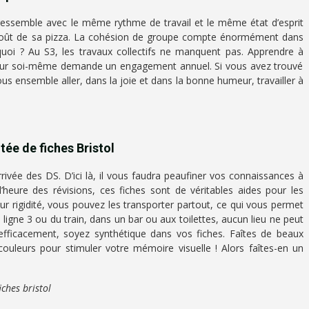
 ressemble avec le même rythme de travail et le même état d’esprit
e goût de sa pizza. La cohésion de groupe compte énormément dans
quoi ? Au S3, les travaux collectifs ne manquent pas. Apprendre à
ur soi-même demande un engagement annuel. Si vous avez trouvé
us ensemble aller, dans la joie et dans la bonne humeur, travailler à
tée de fiches Bristol
rrivée des DS. D’ici là, il vous faudra peaufiner vos connaissances à
A l’heure des révisions, ces fiches sont de véritables aides pour les
leur rigidité, vous pouvez les transporter partout, ce qui vous permet
 ligne 3 ou du train, dans un bar ou aux toilettes, aucun lieu ne peut
fficacement, soyez synthétique dans vos fiches. Faîtes de beaux
ouleurs pour stimuler votre mémoire visuelle ! Alors faîtes-en un
iches bristol