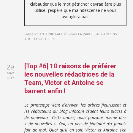
clabauder que le mot pétrichor devrait être plus
utilisé, j’espère que ma nitescense ne vous
aveuglera pas.
Publié par
ANTONIN FALOMIR
dans
LA PAROLE AUX ANCIENS,
TOUS LES ARTICLES
29
[Top #6] 10 raisons de préférer
MAR
les nouvelles rédactrices de la
2017
Team, Victor et Antoine se
barrent enfin !
Le printemps vient d’arriver, les arbres fleurissent et
les rédacteurs du blog Infocom cèdent leurs places à
de nouveaux. Cette année, nous pouvons même dire
« de nouvelles ». Oui, un peu de féminité n’a jamais
fait de mal. Quoi qu’il en soit, Victor et Antoine s’en