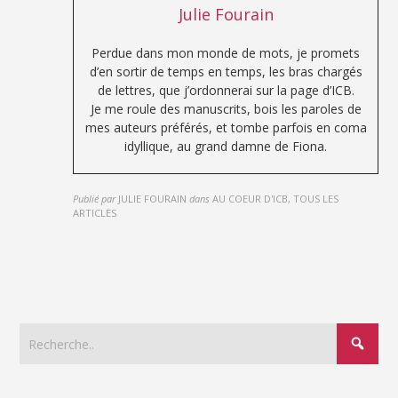
Julie Fourain
Perdue dans mon monde de mots, je promets
d’en sortir de temps en temps, les bras chargés
de lettres, que j’ordonnerai sur la page d’ICB.
Je me roule des manuscrits, bois les paroles de
mes auteurs préférés, et tombe parfois en coma
idyllique, au grand damne de Fiona.
Publié par
JULIE FOURAIN
dans
AU COEUR D'ICB, TOUS LES
ARTICLES