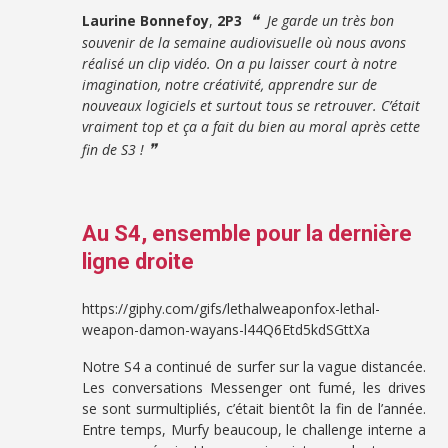
❝
Laurine Bonnefoy
,
2P3
Je garde un très bon
souvenir de la semaine audiovisuelle où nous avons
réalisé un clip vidéo. On a pu laisser court à notre
imagination, notre créativité, apprendre sur de
nouveaux logiciels et surtout tous se retrouver. C’était
vraiment top et ça a fait du bien au moral après cette
❞
fin de S3 !
Au S4, ensemble pour la dernière
ligne droite
https://giphy.com/gifs/lethalweaponfox-lethal-
weapon-damon-wayans-l44Q6Etd5kdSGttXa
Notre S4 a continué de surfer sur la vague distancée.
Les conversations Messenger ont fumé, les drives
se sont surmultipliés, c’était bientôt la fin de l’année.
Entre temps, Murfy beaucoup, le challenge interne a