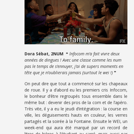
Dora Sébat, 2NUM
❝
lnfocom m’a fait vivre deux
années de dingues ! Avec une classe comme les num
pas le temps de s’ennuyer, j’ai de supers moments en
tête que je n’oublierais jamais (surtout le wei !)
❞
On peut dire que tout a commencé sur les chapeaux
de roue. Il y a d’abord eu les premiers cris Infocom,
le bonheur d’être regroupés tous ensemble dans le
même but : devenir des pros de la com et de l’apéro.
Très vite, il y a eu le jeudi d’intégration : la course en
ville, les déguisements hauts en couleur, les verres
partagés et la soirée à la Fontaine. Ensuite le WEI, un
week-end qui aura été marqué par un record de
litres de bières à l’étudiant au carré, mais aussi par