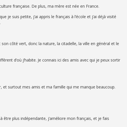
 culture française. De plus, ma mère est née en France.
e je suis petite, j’ai appris le français à l’école et j’ai déjà visité
.
son côté vert, donc la nature, la citadelle, la ville en général et le
ifférent d’où j’habite. Je connais ici des amis avec qui je peux sortir
leur, et surtout mes amis et ma famille qui me manque beaucoup.
à être plus indépendante, j’améliore mon français, et je fais