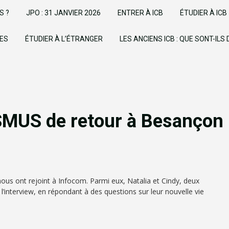
S ?
JPO : 31 JANVIER 2026
ENTRER À ICB
ÉTUDIER À ICB
UES
ÉTUDIER À L’ÉTRANGER
LES ANCIENS ICB : QUE SONT-ILS
SMUS de retour à Besançon
nous ont rejoint à Infocom. Parmi eux, Natalia et Cindy, deux
’interview, en répondant à des questions sur leur nouvelle vie