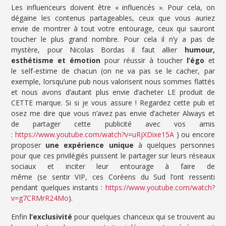
Les influenceurs doivent être « influencés ». Pour cela, on
dégaine les contenus partageables, ceux que vous auriez
envie de montrer à tout votre entourage, ceux qui sauront
toucher le plus grand nombre. Pour cela il n’y a pas de
mystère, pour Nicolas Bordas il faut allier
humour,
esthétisme et émotion
pour réussir à toucher
l’égo
et
le self-estime de chacun (on ne va pas se le cacher, par
exemple, lorsqu’une pub nous valorisent nous sommes flattés
et nous avons d’autant plus envie d’acheter LE produit de
CETTE marque. Si si je vous assure ! Regardez cette pub et
osez me dire que vous n’avez pas envie d’acheter Always et
de partager cette publicité avec vos amis
:
https://www.youtube.com/watch?v=uRjXDixe15A
) ou encore
proposer
une expérience unique
à quelques personnes
pour que ces privilégiés puissent le partager sur leurs réseaux
sociaux et inciter leur entourage à faire de
même (se sentir VIP, ces Coréens du Sud l’ont ressenti
pendant quelques instants :
https://www.youtube.com/watch?
v=g7CRMrR24Mo
).
Enfin
l’exclusivité
pour quelques chanceux qui se trouvent au