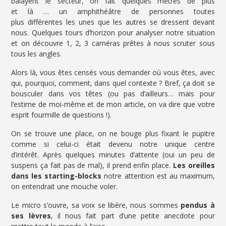
balayent le secteur, on fait quelques mètres de plus
et là … un amphithéâtre de personnes toutes
plus différentes les unes que les autres se dressent devant
nous. Quelques tours d’horizon pour analyser notre situation
et on découvre 1, 2, 3 caméras prêtes à nous scruter sous
tous les angles.
Alors là, vous êtes censés vous demander où vous êtes, avec
qui, pourquoi, comment, dans quel contexte ? Bref, ça doit se
bousculer dans vos têtes (ou pas d’ailleurs… mais pour
l’estime de moi-même et de mon article, on va dire que votre
esprit fourmille de questions !).
On se trouve une place, on ne bouge plus fixant le pupitre
comme si celui-ci était devenu notre unique centre
d’intérêt. Après quelques minutes d’attente (oui un peu de
suspens ça fait pas de mal), il prend enfin place.
Les oreilles
dans les starting-blocks
notre attention est au maximum,
on entendrait une mouche voler.
Le micro s’ouvre, sa voix se libère, nous sommes
pendus à
ses lèvres
, il nous fait part d’une petite anecdote pour