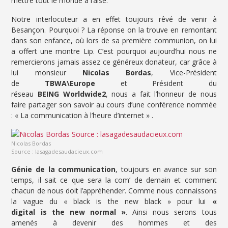
mettre tout le monde à l’aise.
Notre interlocuteur a en effet toujours rêvé de venir à
Besançon. Pourquoi ? La réponse on la trouve en remontant
dans son enfance, où lors de sa première communion, on lui
a offert une montre Lip. C’est pourquoi aujourd’hui nous ne
remercierons jamais assez ce généreux donateur, car grâce à
lui monsieur
Nicolas Bordas
, Vice-Président
de
TBWA\Europe
et Président du
réseau
BEING Worldwide2
, nous a fait l’honneur de nous
faire partager son savoir au cours d’une conférence nommée
: « La communication à l’heure d’internet » .
Nicolas Bordas
Source : lasagadesaudacieux.com
Génie de la communication
, toujours en avance sur son
temps, il sait ce que sera la com’ de demain et comment
chacun de nous doit l’appréhender. Comme nous connaissons
la vague du « black is the new black » pour lui
«
digital is the new normal »
. Ainsi nous serons tous
amenés à devenir des hommes et des