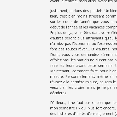
avant la rentrée, mais aussi avant les pr
Justement, parlons des partiels. Un bie
bien, c’est bien moins stressant comm
sur les cours de l’année que vous aure
début de l’année et les vacances compri
En plus de ça, vous êtes dans votre é
d’autres seront plus attrayants qu’au 
n’aimiez pas l’économie ou l’expression (l
font pas toutes rêver… Et d’autres, n
Donc, vous vous demandez sûrement 
affolez pas, les partiels ne durent pa
faire les leurs avant cette semaine é
Maintenant, comment faire pour bien 
mesure. Personnellement, même en app
révisez à la dernière minute, ce sera le
veux bien les croire, mais je ne pens
déciderez.
D’ailleurs, il ne faut pas oublier que l
mon semestre ! » ou, plus fort encore, «
des histoires d’unités d’enseignement 