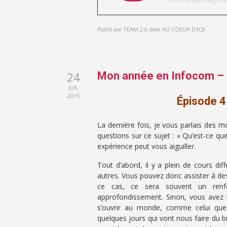
Publié par
TEAM 2.0
dans
AU COEUR D'ICB
24
Mon année en Infocom 
JUIL
2015
Épisode 4 
La dernière fois, je vous parlais des
questions sur ce sujet : « Qu’est-ce que
expérience peut vous aiguiller.
Tout d’abord, il y a plein de cours dif
autres. Vous pouvez donc assister à de
ce cas, ce sera souvent un renf
approfondissement. Sinon, vous avez 
s’ouvrir au monde, comme celui que j’
quelques jours qui vont nous faire du b