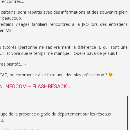
e rencontres…
 certains, sont repartis avec des informations et des souvenirs plein
ur beaucoup.
certains visages familiers rencontrés à la JPO lors des entretiens
u en Mai…
u tutorés (personne ne sait vraiment la différence !), qui sont une
 IUT et voilà que le temps me manque… Quelle bavarde je suis !
très bientôt… «
ZOCAT, on commence à se faire une idée plus précise non ?
EN INFOCOM – FLASHBESACK
»
upe de la présence digitale du département sur les réseaux
13.
.fr/qui-sommes-nous/