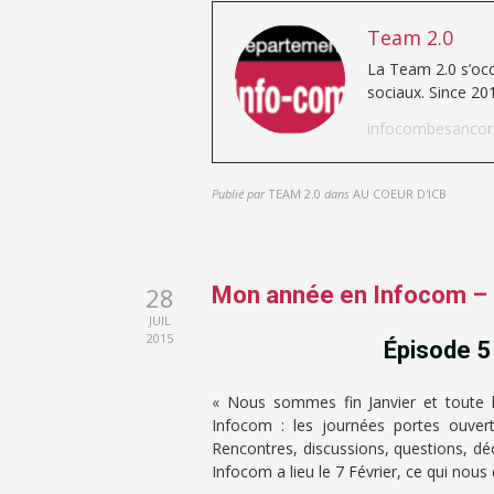
Team 2.0
La Team 2.0 s’occ
sociaux. Since 20
infocombesancon
Publié par
TEAM 2.0
dans
AU COEUR D'ICB
28
Mon année en Infocom 
JUIL
2015
Épisode 5 
« Nous sommes fin Janvier et toute l
Infocom : les journées portes ouver
Rencontres, discussions, questions, d
Infocom a lieu le 7 Février, ce qui nou