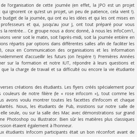
de l’organisation de cette journée (en effet, la JPO est un projet
ui ignorent ce qu’est un projet, un peu de patience, cela vient !).
e budget de la journée, qui ont eu les idées et qui les ont mises en
rofesseurs et qui, jusqu’au jour J, ont tout préparé pour vous
é dès la rentrée… Ce groupe nous a donc donné, à nous les InfoCom1,
ions venir soit le matin, soit l’après-midi, soit la journée entière en
ons répartis par options dans différentes salles afin de faciliter les
ité, ceux en Communication des organisations et les Information
videmment d’accueillir les futurs (on l’espère !) Premières Années
ner sur la formation et notre IUT, répondre à leurs questions et
 que la charge de travail et sa difficulté ou encore la vie étudiante
diverses créations des étudiants. Les flyers créés spécialement pour
es couleurs de notre filière (le « rose infocom »), tout comme les
us avons voulu montrer toutes les facettes d’Infocom et chaque
ularités. Nous, les étudiants de Pub, insistions sur notre salle de
 à elle seule, ou sur la salle des Mac avec démonstrations sur grand
me Photoshop ou Illustrator. Bien sûr les matières plus classiques
ssion étaient également à l’honneur.
aux étudiants Infocom participants était un bon réconfort avant de