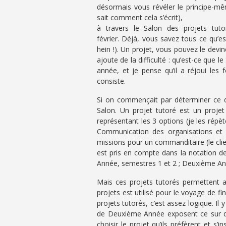
désormais vous révéler le principe-mê
sait comment cela s’écrit),
à travers le Salon des projets tut
février. Déjà, vous savez tous ce qu’es
hein !). Un projet, vous pouvez le devin
ajoute de la difficulté : qu’est-ce que 
année, et je pense qu’il a réjoui les 
consiste.
Si on commençait par déterminer ce qu
Salon. Un projet tutoré est un proje
représentant les 3 options (je les répèt
Communication des organisations et 
missions pour un commanditaire (le clien
est pris en compte dans la notation d
Année, semestres 1 et 2 ; Deuxième An
Mais ces projets tutorés permettent au
projets est utilisé pour le voyage de f
projets tutorés, c’est assez logique. Il
de Deuxième Année exposent ce sur qu
choisir le projet qu’ils préfèrent et s’i