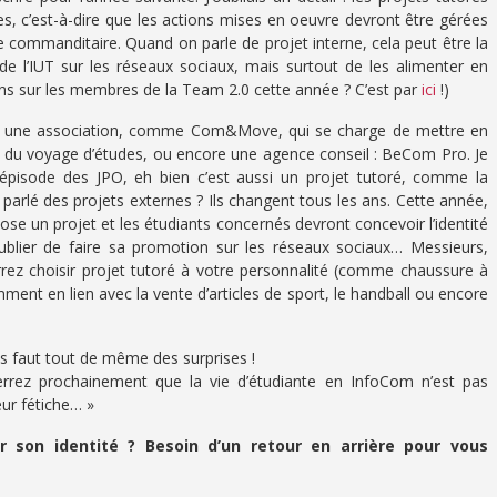
es, c’est-à-dire que les actions mises en oeuvre devront être gérées
le commanditaire. Quand on parle de projet interne, cela peut être la
é de l’IUT sur les réseaux sociaux, mais surtout de les alimenter en
ons sur les membres de la Team 2.0 cette année ? C’est par
ici
!)
tre une association, comme Com&Move, qui se charge de mettre en
t du voyage d’études, ou encore une agence conseil : BeCom Pro. Je
er épisode des JPO, eh bien c’est aussi un projet tutoré, comme la
 parlé des projets externes ? Ils changent tous les ans. Cette année,
ose un projet et les étudiants concernés devront concevoir l’identité
oublier de faire sa promotion sur les réseaux sociaux… Messieurs,
urrez choisir projet tutoré à votre personnalité (comme chaussure à
ment en lien avec la vente d’articles de sport, le handball ou encore
ous faut tout de même des surprises !
 verrez prochainement que la vie d’étudiante en InfoCom n’est pas
ur fétiche… »
 son identité ? Besoin d’un retour en arrière pour vous