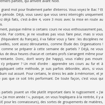
emiers partiels, qui arrivent avant Noël.
n grand mot pour finalement parler d’interros. Vous voyez le Bac ? Et
e période. Déjà, vous savez que vous serez interrogés uniquement
z déjà faits, c’est-à-dire 4, voire 3 mois avec la mise en route au
s.
lément, puisque même si certains cours ne vous enthousiasment pas,
lycée. Par contre, je ne voudrais pas vous faire peur, mais si vous
’équivalent du français), il va falloir vous y faire : les disciplines ne
ouvelles, sont assez déroutantes, comme Étude des Organisations !
comme se préparer à cette semaine de partiels ? Déjà, ne vous
s plus de deux heures chacun et certains profs s’arrangent même pour
reintante. Donc, don’t worry (be happy), vous n’allez pas mourir.
s’y préparer ? Un mot d’ordre : apprendre ses cours au fur et à
liquant cette méthode, je suis parfois débordée, alors, si vous
 burn out assuré. Pour certains, le stress les aide à mémoriser, et je
e pas que ce soit très performant. De toute façon, c’est vous qui
es partiels jouent un rôle plutôt important dans le rugissement « J’ai
 J’ai mon année ! », puisque, on vous l’expliquera à la rentrée, il y a
(UE pour les connaisseurs), des sortes de groupements de matières,