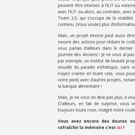
peuvent être internes à l’IUT ou extern
avec l’IUT ou alors, au contraire, avec 
Team 2.0, qui s’occupe de la visibilit
contenu. (Vous voulez plus d’informati
Mais, un projet interne peut aussi ê
oeuvre des actions pour réduire le coû
vous parlais d’ailleurs dans le derni
Journée des Anciens ! Je ne vous ai pas
par exemple, un institut de beauté prop
visuelle du paradis esthétique, sans 
n’ayez crainte en lisant cela, vous po
votre pied) avec d’autres projets, notam
la banque alimentaire !
Mais, je ne vous en dirai pas plus, il v
D’ailleurs, en fait de surprise, vous
toujours toute rose, malgré notre coule
Vous avez encore des doutes sur
rafraîchir la mémoire c’est
ici
!