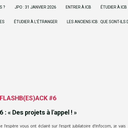
S ?
JPO : 31 JANVIER 2026
ENTRER À ICB
ÉTUDIER À ICB
UES
ÉTUDIER À L’ÉTRANGER
LES ANCIENS ICB : QUE SONT-ILS
– FLASHB(ES)ACK #6
 : « Des projets à l’appel ! »
 l’espère vous ont éclairé sur l’esprit jubilatoire d’Infocom, je vais