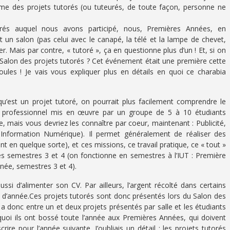
me des projets tutorés (ou tuteurés, de toute façon, personne ne
orés auquel nous avons participé, nous, Premières Années, en
t un salon (pas celui avec le canapé, la télé et la lampe de chevet,
er. Mais par contre, « tutoré », ça en questionne plus d’un ! Et, si on
le Salon des projets tutorés ? Cet événement était une première cette
foules ! Je vais vous expliquer plus en détails en quoi ce charabia
’est un projet tutoré, on pourrait plus facilement comprendre le
t professionnel mis en œuvre par un groupe de 5 à 10 étudiants
e, mais vous devriez les connaître par coeur, maintenant : Publicité,
Information Numérique). Il permet généralement de réaliser des
t en quelque sorte), et ces missions, ce travail pratique, ce « tout »
es semestres 3 et 4 (on fonctionne en semestres à l’IUT : Première
née, semestres 3 et 4).
ssi d’alimenter son CV. Par ailleurs, l’argent récolté dans certains
in d’année.Ces projets tutorés sont donc présentés lors du Salon des
 y a donc entre un et deux projets présentés par salle et les étudiants
oi ils ont bossé toute l’année aux Premières Années, qui doivent
nscrire pour l’année suivante. J’oubliais un détail : les projets tutorés