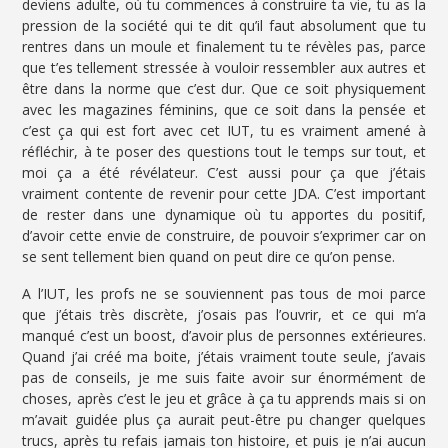
deviens adulte, où tu commences à construire ta vie, tu as la
pression de la société qui te dit qu’il faut absolument que tu
rentres dans un moule et finalement tu te révèles pas, parce
que t’es tellement stressée à vouloir ressembler aux autres et
être dans la norme que c’est dur. Que ce soit physiquement
avec les magazines féminins, que ce soit dans la pensée et
c’est ça qui est fort avec cet IUT, tu es vraiment amené à
réfléchir, à te poser des questions tout le temps sur tout, et
moi ça a été révélateur. C’est aussi pour ça que j’étais
vraiment contente de revenir pour cette JDA. C’est important
de rester dans une dynamique où tu apportes du positif,
d’avoir cette envie de construire, de pouvoir s’exprimer car on
se sent tellement bien quand on peut dire ce qu’on pense.
A l’IUT, les profs ne se souviennent pas tous de moi parce
que j’étais très discrète, j’osais pas l’ouvrir, et ce qui m’a
manqué c’est un boost, d’avoir plus de personnes extérieures.
Quand j’ai créé ma boite, j’étais vraiment toute seule, j’avais
pas de conseils, je me suis faite avoir sur énormément de
choses, après c’est le jeu et grâce à ça tu apprends mais si on
m’avait guidée plus ça aurait peut-être pu changer quelques
trucs, après tu refais jamais ton histoire, et puis je n’ai aucun