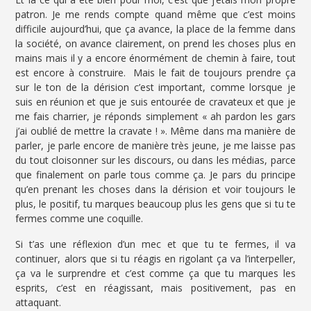
patron. Je me rends compte quand même que c’est moins
difficile aujourd’hui, que ça avance, la place de la femme dans
la société, on avance clairement, on prend les choses plus en
mains mais il y a encore énormément de chemin à faire, tout
est encore à construire. Mais le fait de toujours prendre ça
sur le ton de la dérision c’est important, comme lorsque je
suis en réunion et que je suis entourée de cravateux et que je
me fais charrier, je réponds simplement « ah pardon les gars
j’ai oublié de mettre la cravate ! ». Même dans ma manière de
parler, je parle encore de manière très jeune, je me laisse pas
du tout cloisonner sur les discours, ou dans les médias, parce
que finalement on parle tous comme ça. Je pars du principe
qu’en prenant les choses dans la dérision et voir toujours le
plus, le positif, tu marques beaucoup plus les gens que si tu te
fermes comme une coquille.
Si t’as une réflexion d’un mec et que tu te fermes, il va
continuer, alors que si tu réagis en rigolant ça va l’interpeller,
ça va le surprendre et c’est comme ça que tu marques les
esprits, c’est en réagissant, mais positivement, pas en
attaquant.