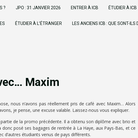
S ?
JPO : 31 JANVIER 2026
ENTRER À ICB
ÉTUDIER À ICB
UES
ÉTUDIER À L’ÉTRANGER
LES ANCIENS ICB : QUE SONT-ILS
avec… Maxim
chose, nous n’avons pas réellement pris de café avec Maxim… Alors
 avons, je pense, une excuse valable. Laissez-nous vous expliquer.
t partie de la promo précédente. Il a obtenu son diplôme avec brio et
Il a donc posé ses bagages de rentrée à La Haye, aux Pays-Bas, et ce
vec d’autres étudiants venus de pays différents.