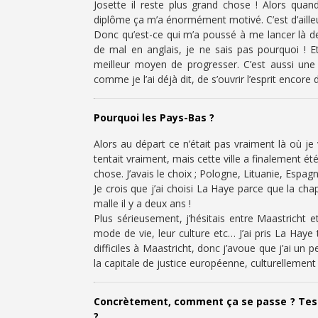
Josette il reste plus grand chose ! Alors qua
diplôme ça m’a énormément motivé. C’est d’ailleur
Donc qu’est-ce qui m’a poussé à me lancer là d
de mal en anglais, je ne sais pas pourquoi ! E
meilleur moyen de progresser. C’est aussi une
comme je l’ai déjà dit, de s’ouvrir l’esprit encore
Pourquoi les Pays-Bas ?
Alors au départ ce n’était pas vraiment là où je 
tentait vraiment, mais cette ville a finalement é
chose. J’avais le choix ; Pologne, Lituanie, Espag
Je crois que j’ai choisi La Haye parce que la ch
malle il y a deux ans !
Plus sérieusement, j’hésitais entre Maastricht 
mode de vie, leur culture etc… J’ai pris La Haye
difficiles à Maastricht, donc j’avoue que j’ai u
la capitale de justice européenne, culturellement 
Concrètement, comment ça se passe ? Tes jo
?