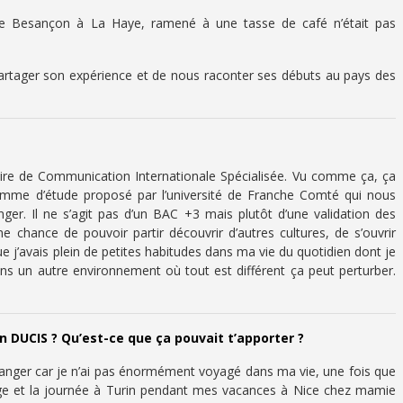
e Besançon à La Haye, ramené à une tasse de café n’était pas
artager son expérience et de nous raconter ses débuts au pays des
ire de Communication Internationale Spécialisée. Vu comme ça, ça
ogramme d’étude proposé par l’université de Franche Comté qui nous
ger. Il ne s’agit pas d’un BAC +3 mais plutôt d’une validation des
ne chance de pouvoir partir découvrir d’autres cultures, de s’ouvrir
que j’avais plein de petites habitudes dans ma vie du quotidien dont je
ans un autre environnement où tout est différent ça peut perturber.
un DUCIS ? Qu’est-ce que ça pouvait t’apporter ?
étranger car je n’ai pas énormément voyagé dans ma vie, une fois que
lège et la journée à Turin pendant mes vacances à Nice chez mamie