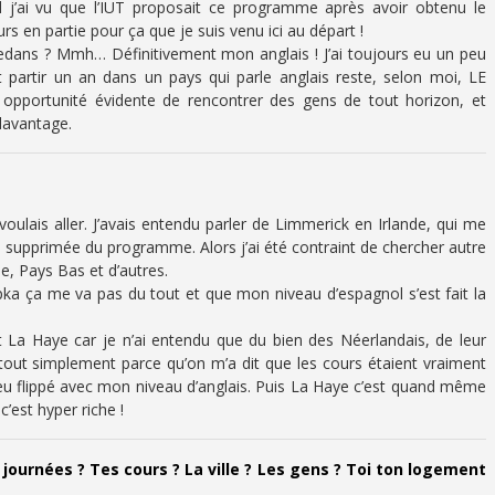
nd j’ai vu que l’IUT proposait ce programme après avoir obtenu le
s en partie pour ça que je suis venu ici au départ !
edans ? Mmh… Définitivement mon anglais ! J’ai toujours eu un peu
t partir un an dans un pays qui parle anglais reste, selon moi, LE
 opportunité évidente de rencontrer des gens de tout horizon, et
 davantage.
voulais aller. J’avais entendu parler de Limmerick en Irlande, qui me
té supprimée du programme. Alors j’ai été contraint de chercher autre
ne, Pays Bas et d’autres.
apka ça me va pas du tout et que mon niveau d’espagnol s’est fait la
et La Haye car je n’ai entendu que du bien des Néerlandais, de leur
 tout simplement parce qu’on m’a dit que les cours étaient vraiment
n peu flippé avec mon niveau d’anglais. Puis La Haye c’est quand même
c’est hyper riche !
urnées ? Tes cours ? La ville ? Les gens ? Toi ton logement