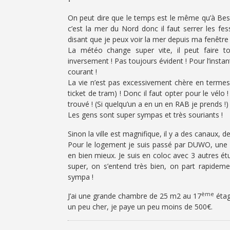
On peut dire que le temps est le même qu’à Besa
c’est la mer du Nord donc il faut serrer les f
disant que je peux voir la mer depuis ma fenêtre 
La météo change super vite, il peut faire tou
inversement ! Pas toujours évident ! Pour l’instant 
courant !
La vie n’est pas excessivement chère en termes 
ticket de tram) ! Donc il faut opter pour le vélo 
trouvé ! (Si quelqu’un a en un en RAB je prends !)
Les gens sont super sympas et très souriants !
Sinon la ville est magnifique, il y a des canaux, 
Pour le logement je suis passé par DUWO, une
en bien mieux. Je suis en coloc avec 3 autres é
super, on s’entend très bien, on part rapideme
sympa !
ème
J’ai une grande chambre de 25 m2 au 17
étage
un peu cher, je paye un peu moins de 500€.