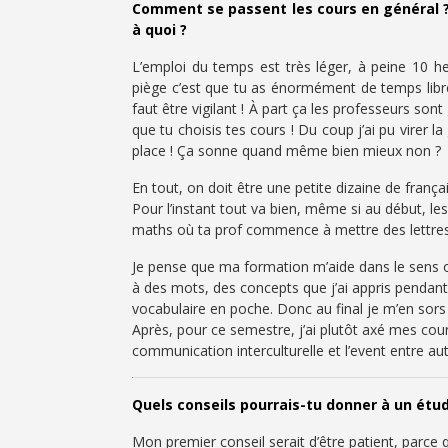
Comment se passent les cours en général ? 
à quoi ?
L’emploi du temps est très léger, à peine 10 
piège c’est que tu as énormément de temps libre,
faut être vigilant ! À part ça les professeurs sont
que tu choisis tes cours ! Du coup j’ai pu virer 
place ! Ça sonne quand même bien mieux non ?
En tout, on doit être une petite dizaine de françai
Pour l’instant tout va bien, même si au début, 
maths où ta prof commence à mettre des lettres da
Je pense que ma formation m’aide dans le sens où
à des mots, des concepts que j’ai appris pendan
vocabulaire en poche. Donc au final je m’en sors 
Après, pour ce semestre, j’ai plutôt axé mes cours
communication interculturelle et l’event entre au
Quels conseils pourrais-tu donner à un étud
Mon premier conseil serait d’être patient, parce