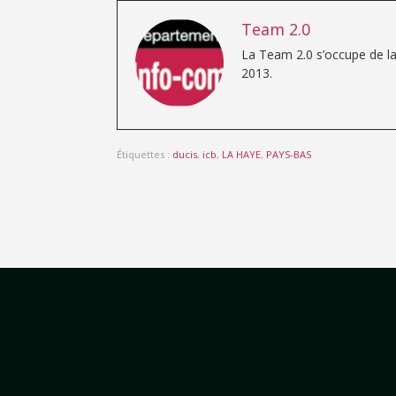
Team 2.0
La Team 2.0 s’occupe de la
2013.
Étiquettes :
ducis
,
icb
,
LA HAYE
,
PAYS-BAS