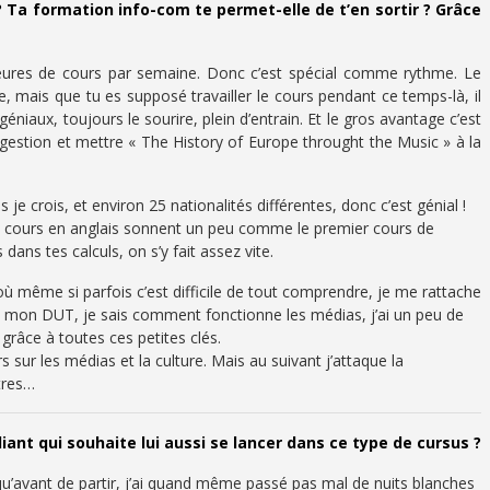
Ta formation info-com te permet-elle de t’en sortir ? Grâce
heures de cours par semaine. Donc c’est spécial comme rythme. Le
 mais que tu es supposé travailler le cours pendant ce temps-là, il
 géniaux, toujours le sourire, plein d’entrain. Et le gros avantage c’est
la gestion et mettre « The History of Europe throught the Music » à la
s je crois, et environ 25 nationalités différentes, donc c’est génial !
les cours en anglais sonnent un peu comme le premier cours de
ns tes calculs, on s’y fait assez vite.
 même si parfois c’est difficile de tout comprendre, je me rattache
t mon DUT, je sais comment fonctionne les médias, j’ai un peu de
grâce à toutes ces petites clés.
 sur les médias et la culture. Mais au suivant j’attaque la
tres…
iant qui souhaite lui aussi se lancer dans ce type de cursus ?
 qu’avant de partir, j’ai quand même passé pas mal de nuits blanches