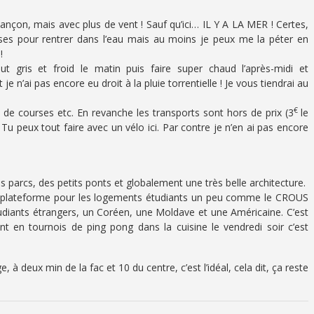
nçon, mais avec plus de vent ! Sauf qu’ici… IL Y A LA MER ! Certes,
esses pour rentrer dans l’eau mais au moins je peux me la péter en
!
t gris et froid le matin puis faire super chaud l’après-midi et
je n’ai pas encore eu droit à la pluie torrentielle ! Je vous tiendrai au
€
de courses etc. En revanche les transports sont hors de prix (3
le
! Tu peux tout faire avec un vélo ici. Par contre je n’en ai pas encore
des parcs, des petits ponts et globalement une très belle architecture.
 plateforme pour les logements étudiants un peu comme le CROUS
tudiants étrangers, un Coréen, une Moldave et une Américaine. C’est
nt en tournois de ping pong dans la cuisine le vendredi soir c’est
, à deux min de la fac et 10 du centre, c’est l’idéal, cela dit, ça reste