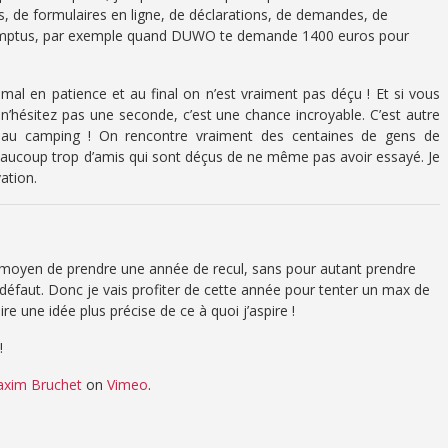
rs, de formulaires en ligne, de déclarations, de demandes, de
promptus, par exemple quand DUWO te demande 1400 euros pour
mal en patience et au final on n’est vraiment pas déçu ! Et si vous
, n’hésitez pas une seconde, c’est une chance incroyable. C’est autre
s au camping ! On rencontre vraiment des centaines de gens de
i beaucoup trop d’amis qui sont déçus de ne même pas avoir essayé. Je
ation.
bon moyen de prendre une année de recul, sans pour autant prendre
défaut. Donc je vais profiter de cette année pour tenter un max de
re une idée plus précise de ce à quoi j’aspire !
!
xim Bruchet
on
Vimeo
.