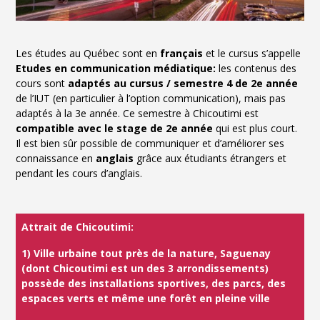
Les études au Québec sont en
français
et le cursus s’appelle
Etudes en communication médiatique:
les contenus des
cours sont
adaptés au cursus / semestre 4 de 2e année
de l’IUT (en particulier à l’option communication), mais pas
adaptés à la 3e année. Ce semestre à Chicoutimi est
compatible
avec le stage de 2e année
qui est plus court.
Il est bien sûr possible de communiquer et d’améliorer ses
connaissance en
anglais
grâce aux étudiants étrangers et
pendant les cours d’anglais.
Attrait de Chicoutimi:
1) Ville urbaine tout près de la nature, Saguenay
(dont Chicoutimi est un des 3 arrondissements)
possède des installations sportives, des parcs, des
espaces verts et même une forêt en pleine ville